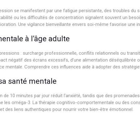
ression se manifestent par une fatigue persistante, des troubles du s
abilité ou les difficultés de concentration signalent souvent un bes
mélioration. Une vigilance bienveillante envers soi-même favorise une i
entale à l’âge adulte
pressions : surcharge professionnelle, conflits relationnels ou tran
pact négatif des écrans excessifs, d’une alimentation déséquilibrée o
ence mentale. Comprendre ces influences aide à adopter des stratégi
 sa santé mentale
on de 10 minutes par jour réduit l’anxiété, tandis que des promenades 
me les oméga-3. La thérapie cognitivo-comportementale ou des cons
 et des liens authentiques pour nourrir votre bien-être émotionnel.