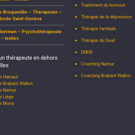
Traitement du burnout
 Broqueville – Thérapeute –
Thérapie de la dépression
Rhode-Saint-Genèse
Thérapie familiale
 Oberman – Psychothérapeute
– Ixelles
Thérapie du Deuil
EMDR
un thérapeute en dehors
Coaching Namur
lles
Coaching Brabant Wallon
e Hainaut
e Brabant Wallon
te Namur
e Liège
te Mons