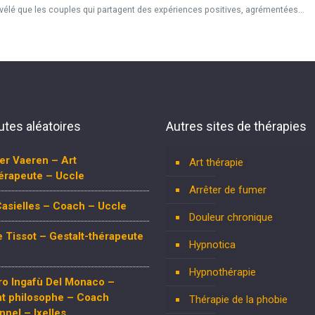
révélé que les couples qui partagent des expériences positives, agrémentées...
tes aléatoires
Autres sites de thérapies
der Vaeren – Art
Art thérapie
érapeute – Uccle
Arrêter de fumer
asielles – Coach – Uccle
Douleur chronique
 Tissot – Gestalt-thérapeute
Hypnotica
Hypnothérapie
ro Ingafù Del Monaco –
nt philosophe – Coach
Thérapie de la phobie
nnel – Ixelles