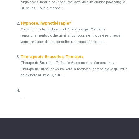
Angoisse: quand la peur perturbe votre vie quotidienne psychologue
Bruxelles, Tout le monde...
Hypnose, hypnothérapie?
Consulter un hypnothérapeute? psychologue Voici des
renseignements d’ordre général qui pourraient vous être utiles si
vous envisager d’aller consulter un hypnothérapeute....
Thérapeute Bruxelles: Thérapie
Thérapeute Bruxelles: Thérapie Au cours des séances chez
Thérapeute Bruxelles on trouvera la méthode thérapeutique qui vous
soutiendra au mieux, qui...
...