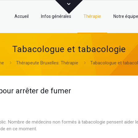
Accueil
Infos générales
Thérapie
Notre équip
Tabacologue et tabacologie
me
Thérapeute Bruxelles: Thérapie
Tabacologue et tabacol
 pour arrêter de fumer
psychologue
psychologue
blic. Nombre de médecins non formés à tabacologie pensent aider le
 mode en ce moment.
psychologue