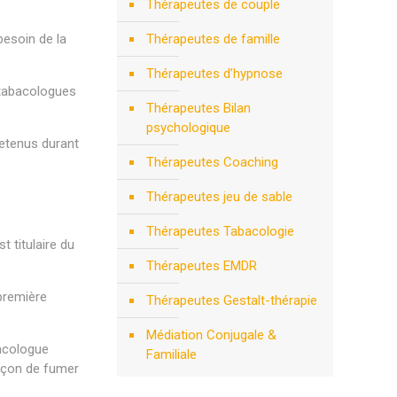
Thérapeutes de couple
besoin de la
Thérapeutes de famille
Thérapeutes d’hypnose
s tabacologues
Thérapeutes Bilan
psychologique
retenus durant
Thérapeutes Coaching
Thérapeutes jeu de sable
Thérapeutes Tabacologie
 titulaire du
Thérapeutes EMDR
première
Thérapeutes Gestalt-thérapie
Médiation Conjugale &
bacologue
Familiale
açon de fumer
bruxelles psy