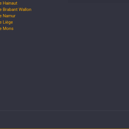
e Hainaut
e Brabant Wallon
te Namur
e Liège
te Mons