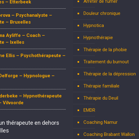
Arrêter de fumer
les – Etterbeek
Douleur chronique
rova – Psychanalyste –
e – Bruxelles
Hypnotica
a Ayliffe – Coach –
Hypnothérapie
e – Ixelles
Thérapie de la phobie
e Ellis – Psychothérapeute –
Traitement du burnout
Thérapie de la dépression
Delforge – Hypnologue –
Thérapie familiale
nderbeke – Hypnothérapeute
Thérapie du Deuil
 Vilvoorde
EMDR
un thérapeute en dehors
Coaching Namur
lles
Coaching Brabant Wallon