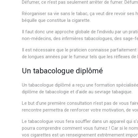
Défumer, ce n’est pas seulement arrêter de fumer. Défumer
Réorganiser sa vie sans le tabac, ça veut dire revoir ses
béquille que constitue la cigarette.
psychologue bruxelles
Il faut donc une approche globale de l’individu par un pra
non-médecins, des infirmières tabacologues, des sage
Il est nécessaire que le praticien connaisse parfaitemen
de longues années par le fumeur tels que les réflexes de
Un tabacologue diplômé
psycholog
Un tabacologue diplômé a reçu une formation spécialisée d
diplôme de tabacologie et d’aide au sevrage tabagique.
p
Le but d’une première consultation n’est pas de vous fa
rencontre permettra de renforcer votre motivation, de vou
Le tabacologue vous fera souffler dans un appareil qui s’
pourra comprendre comment vous fumez ! Car si le nombr
vos cigarettes est un renseignement extrêmement importa