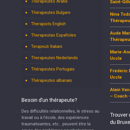
Thérapeutes Arabe
Saint-Gil
Thérapeutes Bulgare
Nina Todo
Thérapeut
Therapists English
Aude Mam
Therapeutas Españoles
Thérapeut
Terapeuti Italiani
Marie-Ann
Therapeuten Nederlands
Uccle
Thérapeutes Portugais
Frédéric 
Uccle
Thérapeutes albanais
Alain Va
– Coach –
Besoin d’un thérapeute?
Des difficultés relationnelles, le stress au
Trouver 
travail ou à l’école, des expériences
du Bruxe
traumatisantes, etc… peuvent être la