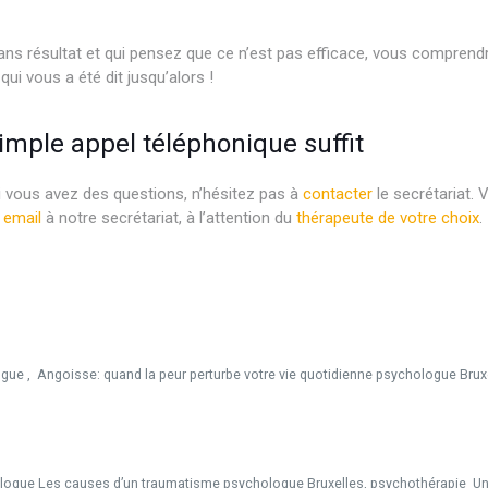
ns résultat et qui pensez que ce n’est pas efficace, vous comprend
 qui vous a été dit jusqu’alors !
psychologue
simple appel téléphonique suffit
i vous avez des questions, n’hésitez pas à
contacter
le secrétariat.
 email
à notre secrétariat, à l’attention du
thérapeute de votre choix
.
elles psychologue thérapeute bruxelles
gue , Angoisse: quand la peur perturbe votre vie quotidienne psychologue Bruxe
ologue Les causes d’un traumatisme psychologue Bruxelles, psychothérapie U