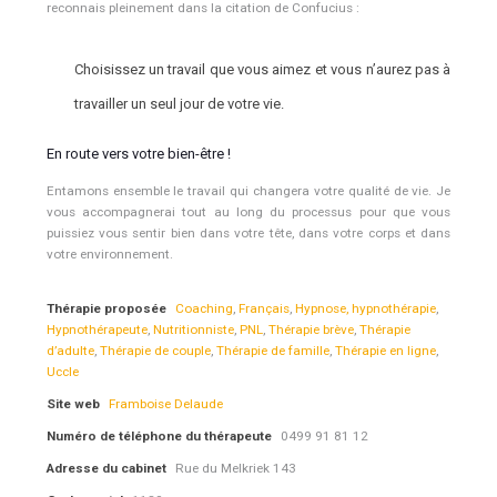
reconnais pleinement dans la citation de Confucius :
Choisissez un travail que vous aimez et vous n’aurez pas à
travailler un seul jour de votre vie.
En route vers votre bien-être !
Entamons ensemble le travail qui changera votre qualité de vie. Je
vous accompagnerai tout au long du processus pour que vous
puissiez vous sentir bien dans votre tête, dans votre corps et dans
votre environnement.
Thérapie proposée
Coaching
,
Français
,
Hypnose, hypnothérapie
,
Hypnothérapeute
,
Nutritionniste
,
PNL
,
Thérapie brève
,
Thérapie
d’adulte
,
Thérapie de couple
,
Thérapie de famille
,
Thérapie en ligne
,
Uccle
Site web
Framboise Delaude
Numéro de téléphone du thérapeute
0499 91 81 12
Adresse du cabinet
Rue du Melkriek 143