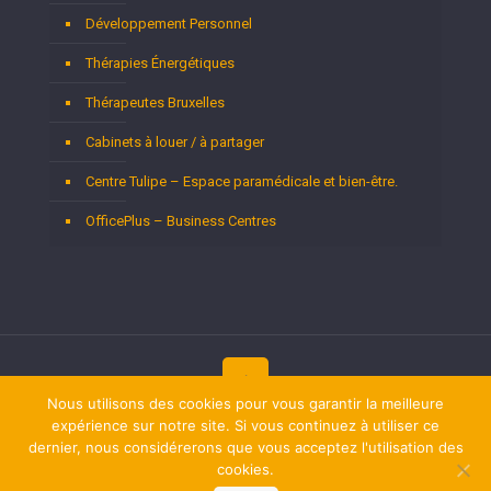
Développement Personnel
Thérapies Énergétiques
Thérapeutes Bruxelles
Cabinets à louer / à partager
Centre Tulipe – Espace paramédicale et bien-être.
OfficePlus – Business Centres
Nous utilisons des cookies pour vous garantir la meilleure
Copyright © 2026
expérience sur notre site. Si vous continuez à utiliser ce
Thérapeutes Bruxelles.
Tous droits réservés.
Privium – Des services qui soutiennent vos soins. Pour
dernier, nous considérerons que vous acceptez l'utilisation des
psychologues, psychotherapeutes et hypnotherapeutes.
cookies.
RGPD - Politique de Protection de la Vie Privée