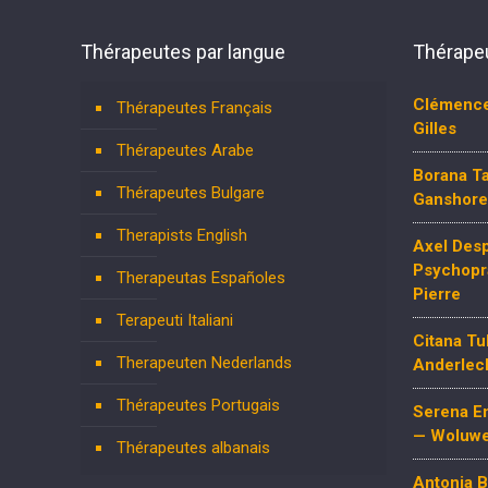
Thérapeutes par langue
Thérapeu
Clémence
Thérapeutes Français
Gilles
Thérapeutes Arabe
Borana Ta
Thérapeutes Bulgare
Ganshore
Therapists English
Axel Desp
Psychopr
Therapeutas Españoles
Pierre
Terapeuti Italiani
Citana Tu
Therapeuten Nederlands
Anderlec
Thérapeutes Portugais
Serena Em
— Woluwe
Thérapeutes albanais
Antonia 