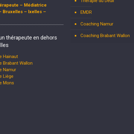
Thérapie du Deuil
érapeute – Médiatrice
– Bruxelles – Ixelles –
EMDR
Coaching Namur
Coaching Brabant Wallon
un thérapeute en dehors
lles
e Hainaut
e Brabant Wallon
te Namur
e Liège
te Mons