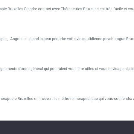
apie Bruxelles Prendre contact avec Thérapeutes Bruxelles est très facile et vo
gue , Angoisse: quand la peur perturbe votre vie quotidienne psychologue Bruxe
ements d’ordre général qui pourraient vous être utiles si vous envisager d’alle
érapeute Bruxelles on trouvera la méthode thérapeutique qui vous soutiendra au