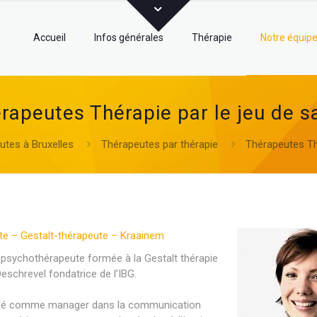
Accueil
Infos générales
Thérapie
Notre équip
rapeutes Thérapie par le jeu de s
tes à Bruxelles
Thérapeutes par thérapie
Thérapeutes Thé
e – Gestalt-thérapeute – Kraainem
 psychothérapeute formée à la Gestalt thérapie
Deschrevel fondatrice de l’IBG.
vaillé comme manager dans la communication