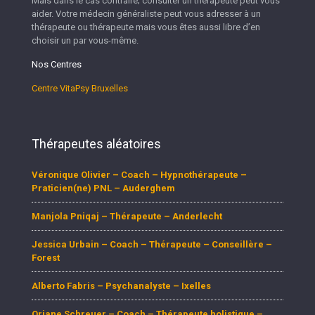
Mais dans le cas contraire; consulter un thérapeute peut vous
aider. Votre médecin généraliste peut vous adresser à un
thérapeute ou thérapeute mais vous êtes aussi libre d’en
choisir un par vous-même.
Nos Centres
Centre VitaPsy Bruxelles
Thérapeutes aléatoires
Véronique Olivier – Coach – Hypnothérapeute –
Praticien(ne) PNL – Auderghem
Manjola Pniqaj – Thérapeute – Anderlecht
Jessica Urbain – Coach – Thérapeute – Conseillère –
Forest
Alberto Fabris – Psychanalyste – Ixelles
Oriane Schreuer – Coach – Thérapeute holistique –