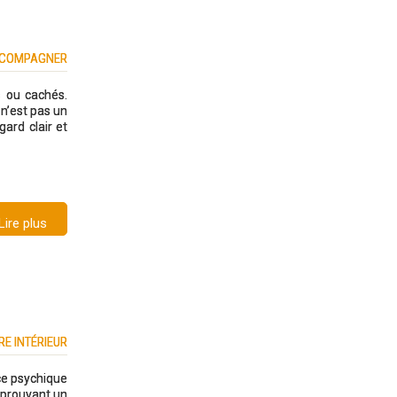
ACCOMPAGNER
s ou cachés.
e n’est pas un
gard clair et
Lire plus
RE INTÉRIEUR
ce psychique
éprouvant un