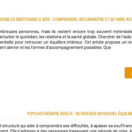
ROUBLES ÉMOTIONNELS AIDE : COMPRENDRE, RECONNAÎTRE ET SE FAIRE 
ombreuses personnes, mais ils restent encore trop souvent minimisé
perturber le quotidien, les relations et la santé globale. Chercher de l’aid
tielle pour retrouver un équilibre intérieur. Cet article propose un re
oivent alerter et les formes d’accompagnement possibles. Que
PSYCHOTHÉRAPIE ADULTE : RETROUVER UN NOUVEL ÉQUILIB
tructuré qui aide à comprendre ses difficultés, à apaiser sa souffran
ment. Elle s’adresse à des personnes traversant une période de crise, 