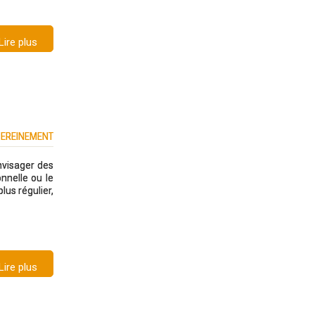
Lire plus
SEREINEMENT
nvisager des
nnelle ou le
us régulier,
Lire plus