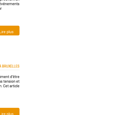
es événements
ur
Lire plus
À BRUXELLES
timent d’être
us tension et
. Cet article
Lire plus