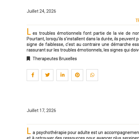
Juillet 24, 2026
T
L
es troubles émotionnels font partie de la vie de n
Pourtant, lorsqu’ils s’installent dans la durée, ils peuvent 
signe de faiblesse, c’est au contraire une démarche essen
rassurant sur les troubles émotionnels, les signes qui d
Therapeutes Bruxelles
Juillet 17, 2026
L
a psychothérapie pour adulte est un accompagnement s
et à retrouver des ressources pour avancer plus sereine