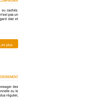
ACCOMPAGNER
s ou cachés.
e n’est pas un
gard clair et
Lire plus
SEREINEMENT
nvisager des
nnelle ou le
us régulier,