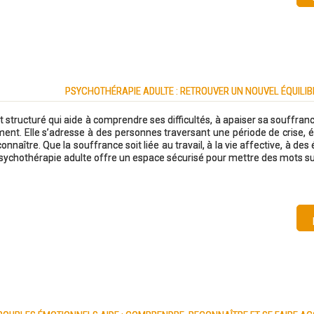
PSYCHOTHÉRAPIE ADULTE : RETROUVER UN NOUVEL ÉQUILIB
tructuré qui aide à comprendre ses difficultés, à apaiser sa souffran
ment. Elle s’adresse à des personnes traversant une période de crise, 
naître. Que la souffrance soit liée au travail, à la vie affective, à d
psychothérapie adulte offre un espace sécurisé pour mettre des mots s