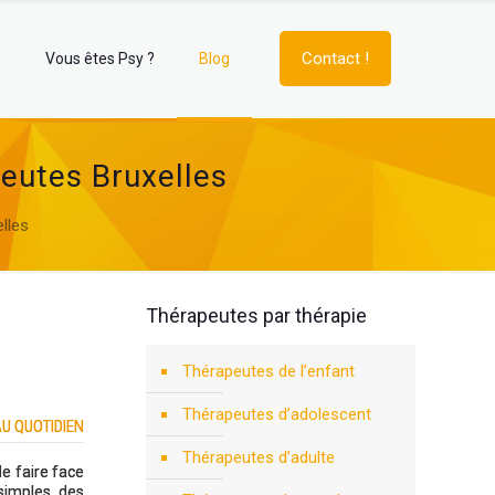
Contact !
e
Vous êtes Psy ?
Blog
apeutes Bruxelles
elles
Thérapeutes par thérapie
Thérapeutes de l’enfant
Thérapeutes d’adolescent
AU QUOTIDIEN
Thérapeutes d’adulte
de faire face
 simples, des