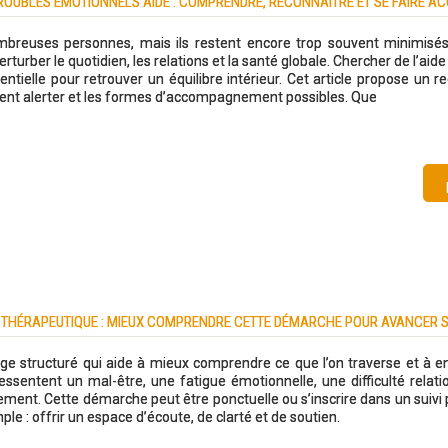
ROUBLES ÉMOTIONNELS AIDE : COMPRENDRE, RECONNAÎTRE ET SE FAIRE 
ombreuses personnes, mais ils restent encore trop souvent minimisé
perturber le quotidien, les relations et la santé globale. Chercher de l’aid
tielle pour retrouver un équilibre intérieur. Cet article propose un re
oivent alerter et les formes d’accompagnement possibles. Que
 THÉRAPEUTIQUE : MIEUX COMPRENDRE CETTE DÉMARCHE POUR AVANCER 
e structuré qui aide à mieux comprendre ce que l’on traverse et à e
ssentent un mal-être, une fatigue émotionnelle, une difficulté relatio
nt. Cette démarche peut être ponctuelle ou s’inscrire dans un suivi pl
ple : offrir un espace d’écoute, de clarté et de soutien.