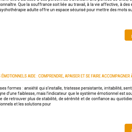
naître. Que la souffrance soit liée au travail, à la vie affective, à d
psychothérapie adulte offre un espace sécurisé pour mettre des mots s
 ÉMOTIONNELS AIDE : COMPRENDRE, APAISER ET SE FAIRE ACCOMPAGNER 
ormes : anxiété qui s’installe, tristesse persistante, irritabilité, sen
igne d’une faiblesse, mais l’indicateur que le système émotionnel est so
e de retrouver plus de stabilité, de sérénité et de confiance au quotidien
ionnels et les solutions pour