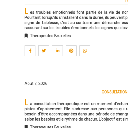
T
L
es troubles émotionnels font partie de la vie de n
Pourtant, lorsqu’ils s’installent dans la durée, ils peuvent 
signe de faiblesse, c’est au contraire une démarche essen
rassurant sur les troubles émotionnels, les signes qui d
Therapeutes Bruxelles
Août 7, 2026
CONSULTATION
L
a consultation thérapeutique est un moment d’échang
pistes d’apaisement. Elle s’adresse aux personnes qui re
besoin d’être accompagnées dans une période de changeme
selon les besoins et le rythme de chacun. L’objectif est sim
Therapeutes Bruxelles