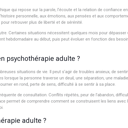
que qui repose sur la parole, l’écoute et la relation de confiance e
à l’histoire personnelle, aux émotions, aux pensées et aux comportem
pour retrouver plus de liberté et de sérénité.
utre. Certaines situations nécessitent quelques mois pour dépasser un
t hebdomadaire au début, puis peut évoluer en fonction des besoins.
en psychothérapie adulte ?
euses situations de vie. Il peut s’agir de troubles anxieux, de senti
es lorsque la personne traverse un deuil, une séparation, une malad
tourner en rond, perte de sens, difficulté à se sentir à sa place.
fréquente de consultation. Conflits répétés, peur de l’abandon, diffic
ace permet de comprendre comment se construisent les liens avec les
i.
rapie adulte ?