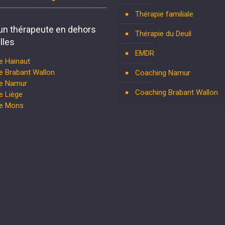
Thérapie familiale
un thérapeute en dehors
Thérapie du Deuil
lles
EMDR
e Hainaut
e Brabant Wallon
Coaching Namur
te Namur
Coaching Brabant Wallon
e Liège
te Mons