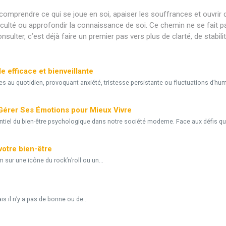
omprendre ce qui se joue en soi, apaiser les souffrances et ouvrir d
iculté ou approfondir la connaissance de soi. Ce chemin ne se fait 
sulter, c’est déjà faire un premier pas vers plus de clarté, de stabili
 efficace et bienveillante
au quotidien, provoquant anxiété, tristesse persistante ou fluctuations d’hum
érer Ses Émotions pour Mieux Vivre
el du bien-être psychologique dans notre société moderne. Face aux défis qu
votre bien-être
m sur une icône du rock’n’roll ou un...
s il n’y a pas de bonne ou de...