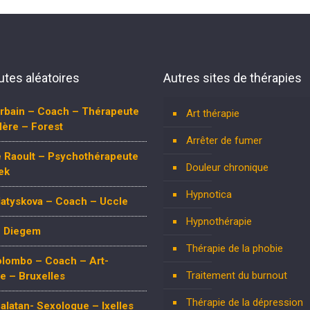
tes aléatoires
Autres sites de thérapies
Urbain – Coach – Thérapeute
Art thérapie
lère – Forest
Arrêter de fumer
e Raoult – Psychothérapeute
Douleur chronique
ek
Hypnotica
Matyskova – Coach – Uccle
Hypnothérapie
 Diegem
Thérapie de la phobie
olombo – Coach – Art-
Traitement du burnout
e – Bruxelles
Thérapie de la dépression
latan- Sexologue – Ixelles