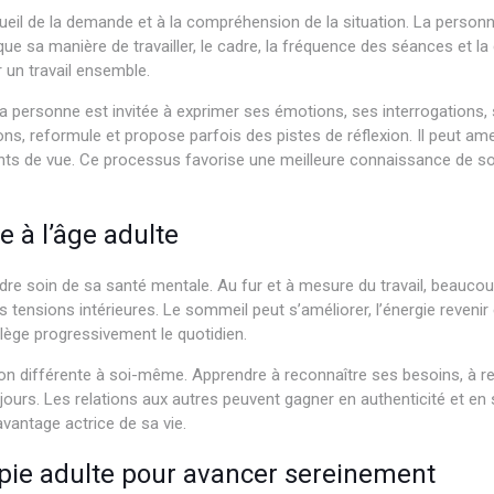
il de la demande et à la compréhension de la situation. La personne
ue sa manière de travailler, le cadre, la fréquence des séances et la
 un travail ensemble.
 La personne est invitée à exprimer ses émotions, ses interrogations
s, reformule et propose parfois des pistes de réflexion. Il peut am
oints de vue. Ce processus favorise une meilleure connaissance de s
 à l’âge adulte
dre soin de sa santé mentale. Au fur et à mesure du travail, beauco
tensions intérieures. Le sommeil peut s’améliorer, l’énergie revenir
llège progressivement le quotidien.
on différente à soi-même. Apprendre à reconnaître ses besoins, à res
jours. Les relations aux autres peuvent gagner en authenticité et en 
avantage actrice de sa vie.
apie adulte pour avancer sereinement