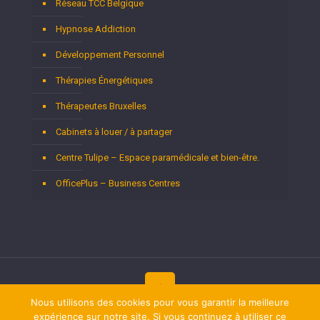
Réseau TCC Belgique
Hypnose Addiction
Développement Personnel
Thérapies Énergétiques
Thérapeutes Bruxelles
Cabinets à louer / à partager
Centre Tulipe – Espace paramédicale et bien-être.
OfficePlus – Business Centres
Nous utilisons des cookies pour vous garantir la meilleure
Copyright © 2026
expérience sur notre site. Si vous continuez à utiliser ce
Thérapeutes Bruxelles.
Tous droits réservés.