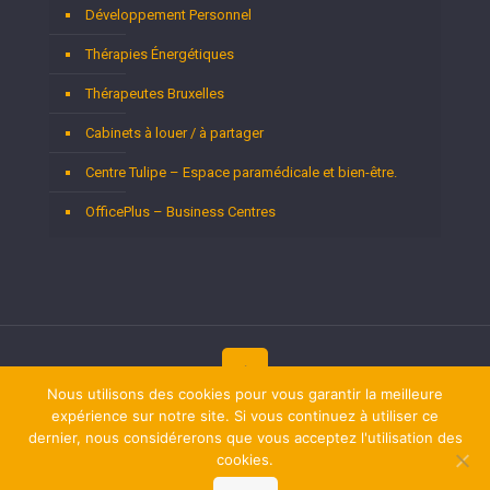
Développement Personnel
Thérapies Énergétiques
Thérapeutes Bruxelles
Cabinets à louer / à partager
Centre Tulipe – Espace paramédicale et bien-être.
OfficePlus – Business Centres
Nous utilisons des cookies pour vous garantir la meilleure
Copyright © 2026
expérience sur notre site. Si vous continuez à utiliser ce
Thérapeutes Bruxelles.
Tous droits réservés.
Privium – Des services qui soutiennent vos soins. Pour
dernier, nous considérerons que vous acceptez l'utilisation des
psychologues, psychotherapeutes et hypnotherapeutes.
cookies.
RGPD - Politique de Protection de la Vie Privée