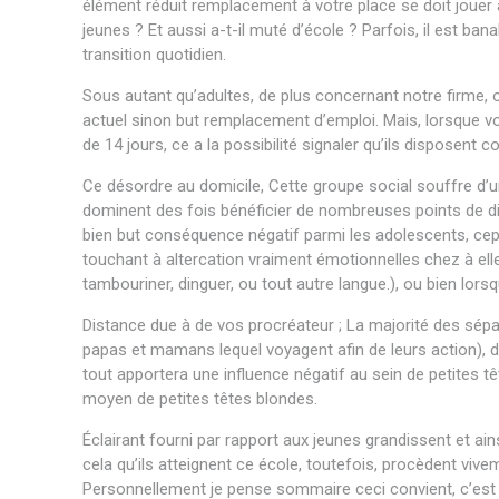
élément réduit remplacement à votre place se doit jouer
jeunes ? Et aussi a-t-il muté d’école ? Parfois, il est b
transition quotidien.
Sous autant qu’adultes, de plus concernant notre firme
actuel sinon but remplacement d’emploi. Mais, lorsque vo
de 14 jours, ce a la possibilité signaler qu’ils disposent c
Ce désordre au domicile, Cette groupe social souffre d’
dominent des fois bénéficier de nombreuses points de d
bien but conséquence négatif parmi les adolescents, cepen
touchant à altercation vraiment émotionnelles chez à elle
tambouriner, dinguer, ou tout autre langue.), ou bien lors
Distance due à de vos procréateur ; La majorité des séparat
papas et mamans lequel voyagent afin de leurs action),
tout apportera une influence négatif au sein de petites 
moyen de petites têtes blondes.
Éclairant fourni par rapport aux jeunes grandissent et 
cela qu’ils atteignent ce école, toutefois, procèdent vive
Personnellement je pense sommaire ceci convient, c’es