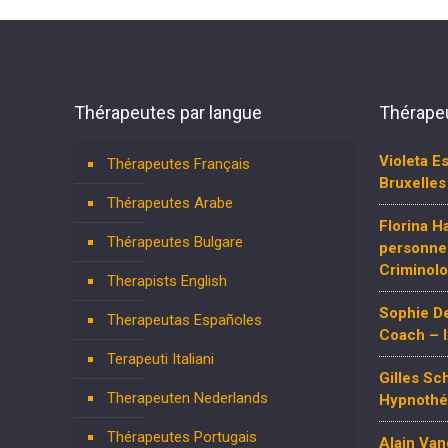
Thérapeutes par langue
Thérapeu
Violeta E
Thérapeutes Français
Bruxelles
Thérapeutes Arabe
Florina 
Thérapeutes Bulgare
personnel
Criminol
Therapists English
Sophie De
Therapeutas Españoles
Coach – I
Terapeuti Italiani
Gilles S
Therapeuten Nederlands
Hypnothér
Thérapeutes Portugais
Alain Va