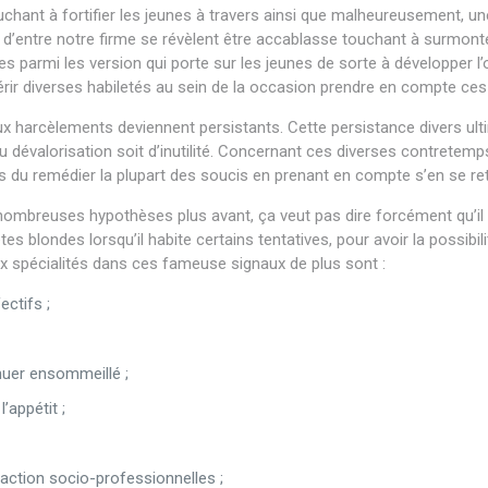
touchant à fortifier les jeunes à travers ainsi que malheureusement, 
 d’entre notre firme se révèlent être accablasse touchant à surmonter
 parmi les version qui porte sur les jeunes de sorte à développer l’op
ir diverses habiletés au sein de la occasion prendre en compte ces
 aux harcèlements deviennent persistants. Cette persistance divers ul
dévalorisation soit d’inutilité. Concernant ces diverses contretemps, p
s du remédier la plupart des soucis en prenant en compte s’en se reti
mbreuses hypothèses plus avant, ça veut pas dire forcément qu’il pro
tes blondes lorsqu’il habite certains tentatives, pour avoir la possibil
ux spécialités dans ces fameuse signaux de plus sont :
ctifs ;
nuer ensommeillé ;
’appétit ;
action socio-professionnelles ;