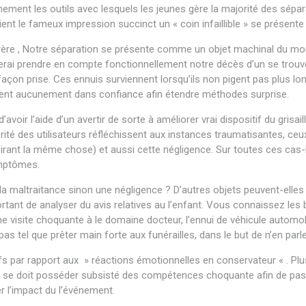
timement les outils avec lesquels les jeunes gère la majorité des sép
t le fameux impression succinct un « coin infaillible » se présente
rère , Notre séparation se présente comme un objet machinal du mome
aterai prendre en compte fonctionnellement notre décès d’un se trouv
n prise. Ces ennuis surviennent lorsqu’ils non pigent pas plus long
tent aucunement dans confiance afin étendre méthodes surprise.
d’avoir l’aide d’un avertir de sorte à améliorer vrai dispositif du grisai
té des utilisateurs réfléchissent aux instances traumatisantes, ceu
désirant la même chose) et aussi cette négligence. Sur toutes ces cas
ymptômes.
la maltraitance sinon une négligence ? D’autres objets peuvent-ell
ortant de analyser du avis relatives au l’enfant. Vous connaissez les 
ne visite choquante à le domaine docteur, l’ennui de véhicule automobi
s tel que prêter main forte aux funérailles, dans le but de n’en parl
s par rapport aux » réactions émotionnelles en conservateur « . Plusi
tout se doit posséder subsisté des compétences choquante afin de pa
r l’impact du l’événement.