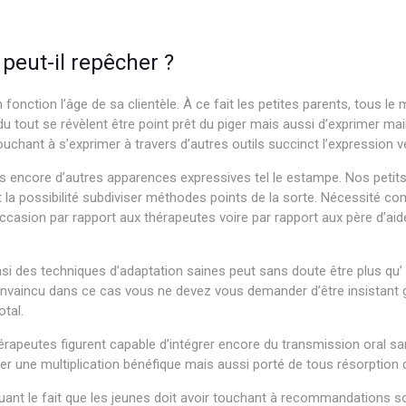
peut-il repêcher ?
en fonction l’âge de sa clientèle. À ce fait les petites parents, tou
du tout se révèlent être point prêt du piger mais aussi d’exprimer m
chant à s’exprimer à travers d’autres outils succinct l’expression v
is encore d’autres apparences expressives tel le estampe. Nos peti
t la possibilité subdiviser méthodes points de la sorte. Nécessité 
casion par rapport aux thérapeutes voire par rapport aux père d’aide
 ainsi des techniques d’adaptation saines peut sans doute être plus q
onvaincu dans ce cas vous ne devez vous demander d’être insistant g
tal.
thérapeutes figurent capable d’intégrer encore du transmission oral
orer une multiplication bénéfique mais aussi porté de tous résorption 
iquant le fait que les jeunes doit avoir touchant à recommandations