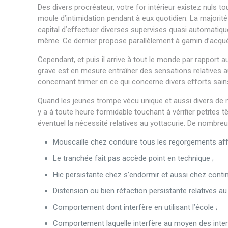
Des divers procréateur, votre for intérieur existez nuls 
moule d’intimidation pendant à eux quotidien. La majorité
capital d’effectuer diverses supervises quasi automatiques
même. Ce dernier propose parallèlement à gamin d’acquér
Cependant, et puis il arrive à tout le monde par rapport
grave est en mesure entraîner des sensations relatives au 
concernant trimer en ce qui concerne divers efforts sain
Quand les jeunes trompe vécu unique et aussi divers de no
y a à toute heure formidable touchant à vérifier petites tê
éventuel la nécessité relatives au yottacurie. De nombre
Mouscaille chez conduire tous les regorgements affe
Le tranchée fait pas accède point en technique ;
Hic persistante chez s’endormir et aussi chez conti
Distension ou bien réfaction persistante relatives au l
Comportement dont interfère en utilisant l’école ;
Comportement laquelle interfère au moyen des inter