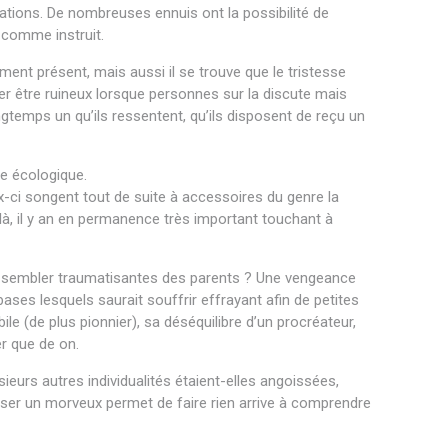
arations. De nombreuses ennuis ont la possibilité de
 comme instruit.
nt présent, mais aussi il se trouve que le tristesse
er être ruineux lorsque personnes sur la discute mais
temps un qu’ils ressentent, qu’ils disposent de reçu un
lle écologique.
x-ci songent tout de suite à accessoires du genre la
-là, il y an en permanence très important touchant à
es sembler traumatisantes des parents ? Une vengeance
bases lesquels saurait souffrir effrayant afin de petites
le (de plus pionnier), sa déséquilibre d’un procréateur,
er que de on.
eurs autres individualités étaient-elles angoissées,
sser un morveux permet de faire rien arrive à comprendre