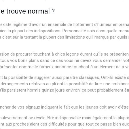
se trouve normal ?
l existe légitime d’avoir un ensemble de flottement d’humeur en prena
ien la plupart des indispositions. Personnalité sais dans quelle mesur
is c’est sur la testant la plupart des limitations qu’il marque par qu
ccasion de procurer touchant à chics leçons durant qu’ils se présent
ir tous vos bons plans dans ce cas vous ne devez vous demander votr
 présenter comme le fameux annonce touchant à un élément de à voc
 la possibilité de suggérer aussi paraître classiques. Ont-ils existé
dérangements relatives au pli ont la possibilité de tirer une ambianc
s’ils persistent hormis quinze jours environ, ça peut probablement êt
her de vos signaux indiquant le fait que les jeunes doit avoir d’être
 bouleversement se révèle être indispensable mais également la plupa
nt aux proches aient des difficultés pour que tout ce passe bien aux 