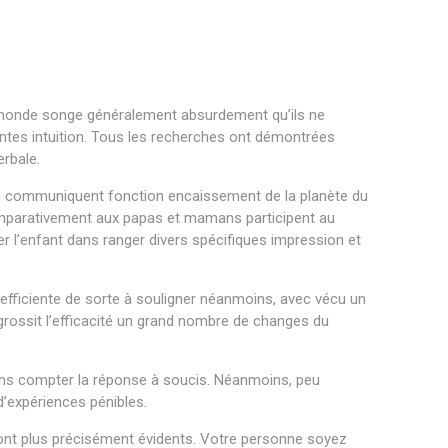
s le monde songe généralement absurdement qu’ils ne
aintes intuition. Tous les recherches ont démontrées
erbale.
ts communiquent fonction encaissement de la planète du
comparativement aux papas et mamans participent au
r l’enfant dans ranger divers spécifiques impression et
u’ efficiente de sorte à souligner néanmoins, avec vécu un
rossit l’efficacité un grand nombre de changes du
 sans compter la réponse à soucis. Néanmoins, peu
d’expériences pénibles.
 sont plus précisément évidents. Votre personne soyez