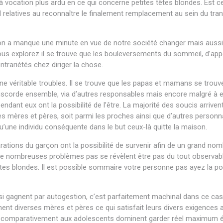
 à vocation plus ardu en ce qui concerne petites têtes blondes. Est
anal relatives au reconnaître le finalement remplacement au sein du t
, on a manque une minute en vue de notre société changer mais auss
us explorez il se trouve que les bouleversements du sommeil, d’appé
ontrariétés chez diriger la chose.
une véritable troubles. Il se trouve que les papas et mamans se tro
iscorde ensemble, via d’autres responsables mais encore malgré à e
dant eux ont la possibilité de l’être. La majorité des soucis arrive
s mères et pères, soit parmi les proches ainsi que d’autres personnal
qu’une individu conséquente dans le but ceux-là quitte la maison.
ions du garçon ont la possibilité de survenir afin de un grand nombre 
 de nombreuses problèmes pas se révèlent être pas du tout observab
têtes blondes. Il est possible sommaire votre personne pas ayez la 
ainsi gagnent par autogestion, c’est parfaitement machinal dans ce
ment diverses mères et pères ce qui satisfait leurs divers exigences a
t comparativement aux adolescents dominent garder réel maximum 