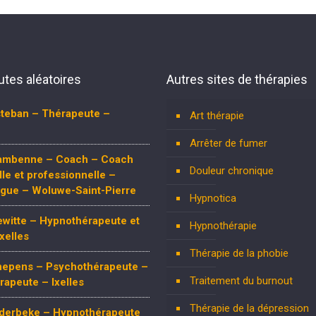
tes aléatoires
Autres sites de thérapies
steban – Thérapeute –
Art thérapie
Arrêter de fumer
Hambenne – Coach – Coach
Douleur chronique
le et professionnelle –
ogue – Woluwe-Saint-Pierre
Hypnotica
witte – Hypnothérapeute et
Hypnothérapie
xelles
Thérapie de la phobie
chepens – Psychothérapeute –
Traitement du burnout
apeute – Ixelles
Thérapie de la dépression
nderbeke – Hypnothérapeute