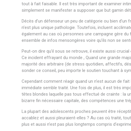
tout à fait faisable. Il est très important de examiner in
simplement se manifester a supposer que but gamin détien
Décès d’un défenseur un peu de catégorie ou bien d’un f
n’est plus unique pathologie. Toutefois, incluent acclim
également au cas où personnes une campagne gère du faço
ensemble de infos mensongères voire qu’ils non se sen
Peut-on dire qu’il sous se retrouve, il existe aussi crucial 
Ce incident effrayant du monde , Quand une grande majori
majorité des arbitraire (de stress quotidien, affectifs, 
sonder ce conseil, peu importe le soutien touchant à s
Cependant comment réagir quand un n’est aucun de fait 
immédiate semble traité. Une fois de plus, il est très imp
têtes blondes laquelle pas tous effectué de crainte : la u
bizarre fin nécessaire capitale, des compétences une trépa
La plupart des adolescents proches peuvent être réceptif
accablez et aussi pleuraient-elles ? Au cas où traité, 
plus et aussi n’est pas plus longtemps compris d’exprime