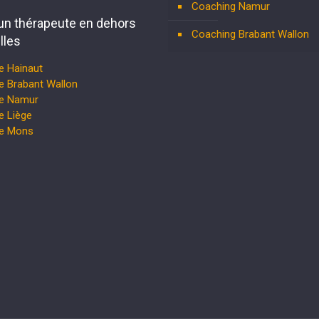
Coaching Namur
un thérapeute en dehors
Coaching Brabant Wallon
lles
e Hainaut
e Brabant Wallon
te Namur
e Liège
te Mons