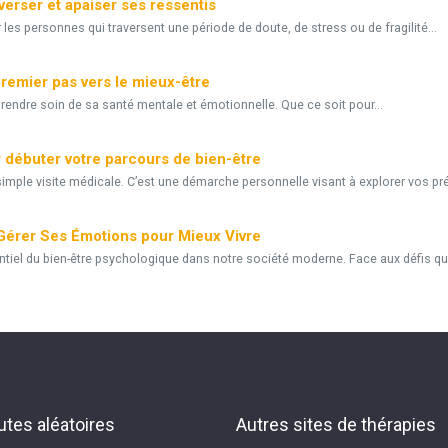
rser et apaiser ses ressentis
s personnes qui traversent une période de doute, de stress ou de fragilité...
remier pas vers le mieux-être
rendre soin de sa santé mentale et émotionnelle. Que ce soit pour...
 débuter votre parcours de bien-être
imple visite médicale. C’est une démarche personnelle visant à explorer vos pr
érer Ses Émotions pour Mieux Vivre
el du bien-être psychologique dans notre société moderne. Face aux défis qu
tes aléatoires
Autres sites de thérapies