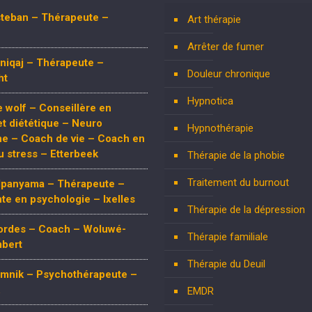
steban – Thérapeute –
Art thérapie
Arrêter de fumer
niqaj – Thérapeute –
Douleur chronique
ht
Hypnotica
 wolf – Conseillère en
 et diététique – Neuro
Hypnothérapie
ne – Coach de vie – Coach en
u stress – Etterbeek
Thérapie de la phobie
Traitement du burnout
Mpanyama – Thérapeute –
te en psychologie – Ixelles
Thérapie de la dépression
Bordes – Coach – Woluwé-
Thérapie familiale
mbert
Thérapie du Deuil
limnik – Psychothérapeute –
EMDR