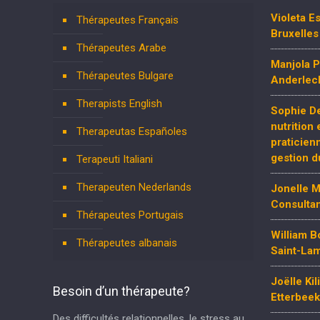
Violeta E
Thérapeutes Français
Bruxelles
Thérapeutes Arabe
Manjola P
Thérapeutes Bulgare
Anderlec
Therapists English
Sophie De
nutrition
Therapeutas Españoles
praticien
gestion d
Terapeuti Italiani
Therapeuten Nederlands
Jonelle 
Consultan
Thérapeutes Portugais
William 
Thérapeutes albanais
Saint-La
Joëlle Ki
Besoin d’un thérapeute?
Etterbeek
Des difficultés relationnelles, le stress au