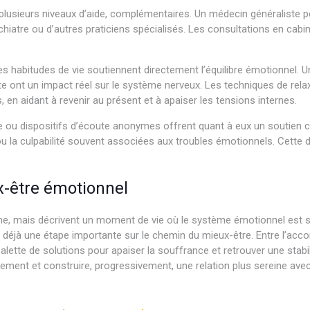
lusieurs niveaux d’aide, complémentaires. Un médecin généraliste peu
iatre ou d’autres praticiens spécialisés. Les consultations en cabine
 habitudes de vie soutiennent directement l’équilibre émotionnel. Un
 ont un impact réel sur le système nerveux. Les techniques de relaxa
, en aidant à revenir au présent et à apaiser les tensions internes.
e ou dispositifs d’écoute anonymes offrent quant à eux un soutien co
ou la culpabilité souvent associées aux troubles émotionnels. Cette 
x-être émotionnel
e, mais décrivent un moment de vie où le système émotionnel est sat
t déjà une étape importante sur le chemin du mieux-être. Entre l’a
e palette de solutions pour apaiser la souffrance et retrouver une stabi
rement et construire, progressivement, une relation plus sereine av