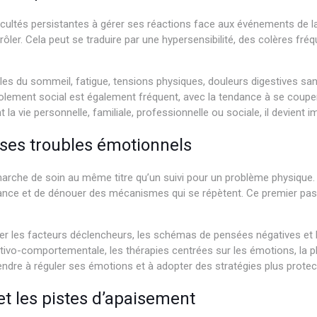
cultés persistantes à gérer ses réactions face aux événements de la
rôler. Cela peut se traduire par une hypersensibilité, des colères fr
oubles du sommeil, fatigue, tensions physiques, douleurs digestives s
’isolement social est également fréquent, avec la tendance à se coupe
a vie personnelle, familiale, professionnelle ou sociale, il devient 
ses troubles émotionnels
marche de soin au même titre qu’un suivi pour un problème physique
france et de dénouer des mécanismes qui se répètent. Ce premier pas
fier les facteurs déclencheurs, les schémas de pensées négatives et
tivo-comportementale, les thérapies centrées sur les émotions, la p
endre à réguler ses émotions et à adopter des stratégies plus protect
et les pistes d’apaisement