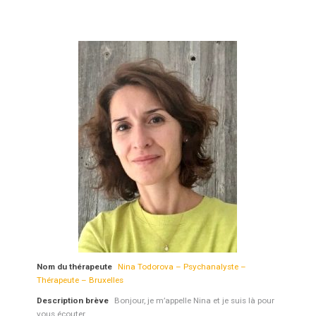
Nom du thérapeute
Nina Todorova – Psychanalyste –
Thérapeute – Bruxelles
Description brève
Bonjour, je m’appelle Nina et je suis là pour
vous écouter.