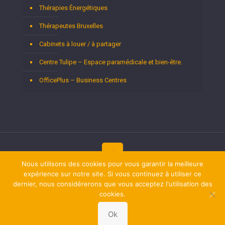
Thérapies Énergétiques
Thérapeutes Bruxelles
Cabinets à louer / à partager
Centre Tulipe – Espace paramédicale et bien-être.
OfficePlus – Business Centres
Nous utilisons des cookies pour vous garantir la meilleure
Copyright © 2026
expérience sur notre site. Si vous continuez à utiliser ce
Thérapeutes Bruxelles.
Tous droits réservés.
Privium – Des services qui soutiennent vos soins. Pour
dernier, nous considérerons que vous acceptez l'utilisation des
psychologues, psychotherapeutes et hypnotherapeutes.
cookies.
RGPD - Politique de Protection de la Vie Privée
Ok