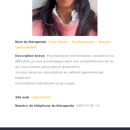
Nom du thérapeute
Usha Parent – Psychanalyste – Woluwe-
Saint-Lambert
Description brève
Psychanalyste de formation, sensible à vos
difficultés, je vous accompagne dans une compréhension de ce
qui vous touche, préoccupe et questionne.
Je vous reçois en consultation au cabinet, également par
téléphone.
Consultation individuelle ou de couple.
Site web
Usha Parent
Numéro de téléphone du thérapeute
0499 91 81 12