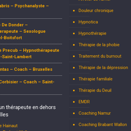
abris – Psychanalyste –
Douleur chronique
Hypnotica
e De Donder –
erapeute – Sexologue
Hypnothérapie
-Boitsfort
Thérapie de la phobie
e Precub – Hypnothérapeute
Traitement du burnout
-Saint-Lambert
Thérapie de la dépression
antas – Coach – Bruxelles
Thérapie familiale
Corbisier – Coach – Saint-
Thérapie du Deuil
EMDR
un thérapeute en dehors
Coaching Namur
lles
Coaching Brabant Wallon
e Hainaut