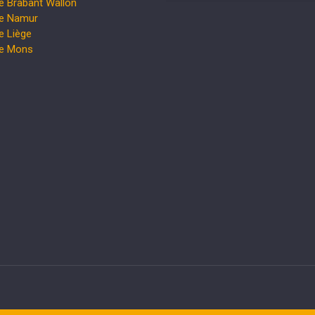
e Brabant Wallon
te Namur
e Liège
te Mons