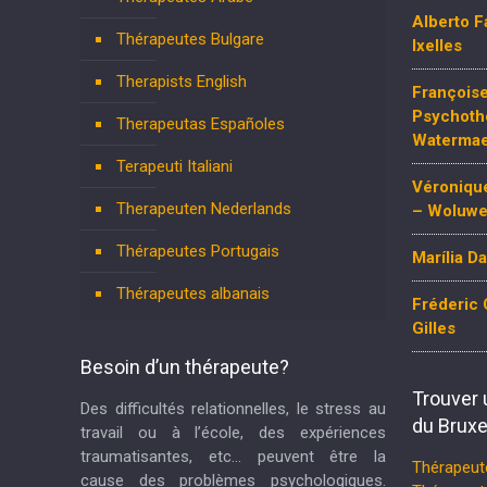
Alberto F
Thérapeutes Bulgare
Ixelles
Therapists English
François
Psychoth
Therapeutas Españoles
Watermael
Terapeuti Italiani
Véroniqu
Therapeuten Nederlands
– Woluwe
Thérapeutes Portugais
Marília D
Thérapeutes albanais
Fréderic 
Gilles
Besoin d’un thérapeute?
Trouver 
Des difficultés relationnelles, le stress au
du Bruxe
travail ou à l’école, des expériences
traumatisantes, etc… peuvent être la
Thérapeut
cause des problèmes psychologiques.