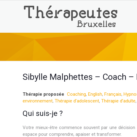
Sibylle Malphettes – Coach – 
Thérapie proposée
Coaching
,
English
,
Français
,
Hypnos
environnement
,
Thérapie d’adolescent
,
Thérapie d’adulte
Qui suis-je ?
Votre mieux-être commence souvent par une décision sim
espace pour comprendre, apaiser et transformer.