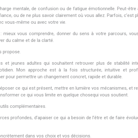
charge mentale, de confusion ou de fatigue émotionnelle. Peut-être
nce, ou de ne plus savoir clairement où vous allez. Parfois, c’est pl
vec vous-même ou avec votre vie.
n : mieux vous comprendre, donner du sens à votre parcours, vous 
r du calme et de la clarté.
s propose.
et jeunes adultes qui souhaitent retrouver plus de stabilité inté
tidien. Mon approche est à la fois structurée, intuitive et pr
ner pour permettre un changement concret, rapide et durable.
époser ce qui est présent, mettre en lumière vos mécanismes, et r
nsformer ce qui vous limite en quelque chosequi vous soutient.
outils complémentaires.
es profondes, d’apaiser ce qui a besoin de l’être et de faire évolu
 concrètement dans vos choix et vos décisions.