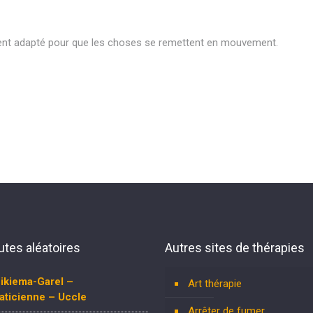
ement adapté pour que les choses se remettent en mouvement.
tes aléatoires
Autres sites de thérapies
ikiema-Garel –
Art thérapie
aticienne – Uccle
Arrêter de fumer