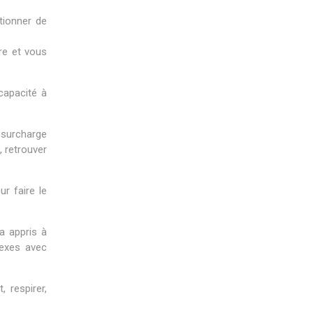
tionner de
re et vous
capacité à
 surcharge
, retrouver
r faire le
a appris à
lexes avec
 respirer,